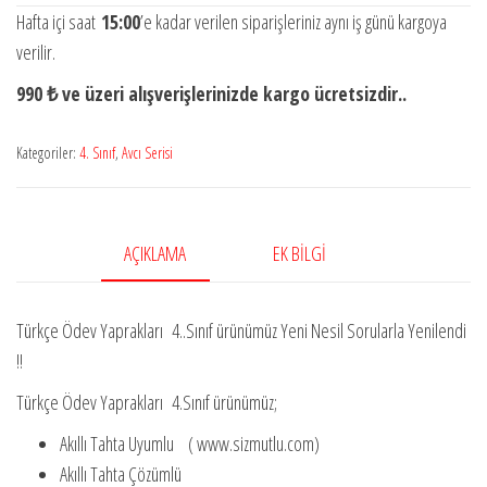
Türkçe
Hafta içi saat
15:00
’e kadar verilen siparişleriniz aynı iş günü kargoya
Ödev
verilir.
Yaprakları
990 ₺ ve üzeri alışverişlerinizde kargo ücretsizdir..
4.Sınıf
Yeni
Kategoriler:
4. Sınıf
,
Avcı Serisi
Baskı
!
adet
AÇIKLAMA
EK BILGI
Türkçe Ödev Yaprakları 4..Sınıf ürünümüz Yeni Nesil Sorularla Yenilendi
!!
Türkçe Ödev Yaprakları 4.Sınıf ürünümüz;
Akıllı Tahta Uyumlu ( www.sizmutlu.com)
Akıllı Tahta Çözümlü