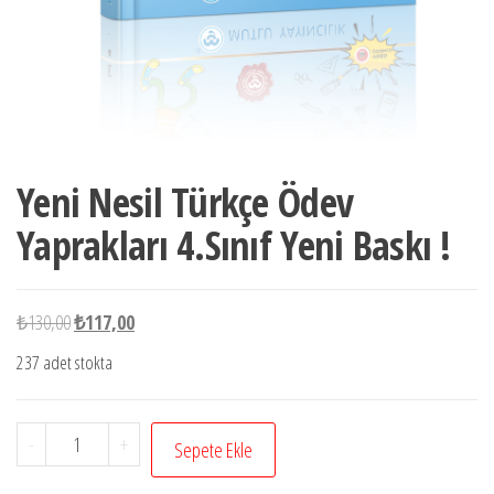
Yeni Nesil Türkçe Ödev
Yaprakları 4.Sınıf Yeni Baskı !
Orijinal
Şu
₺
130,00
₺
117,00
fiyat:
andaki
237 adet stokta
₺130,00.
fiyat:
₺117,00.
Yeni
-
+
Sepete Ekle
Nesil