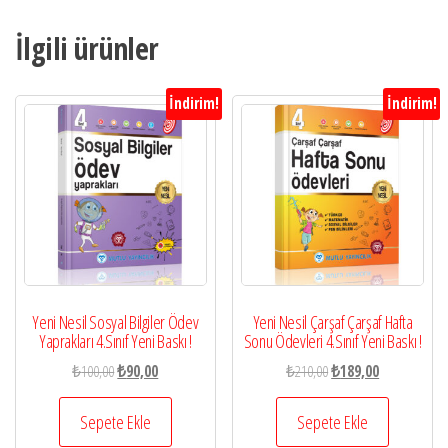
Loading WEBGL 3D ...
İlgili ürünler
İndirim!
İndirim!
Yeni Nesil Sosyal Bilgiler Ödev
Yeni Nesil Çarşaf Çarşaf Hafta
Yaprakları 4.Sınıf Yeni Baskı !
Sonu Ödevleri 4.Sınıf Yeni Baskı !
Orijinal
Şu
Orijinal
Şu
₺
100,00
₺
90,00
₺
210,00
₺
189,00
fiyat:
andaki
fiyat:
andaki
₺100,00.
fiyat:
₺210,00.
fiyat:
Sepete Ekle
Sepete Ekle
₺90,00.
₺189,00.