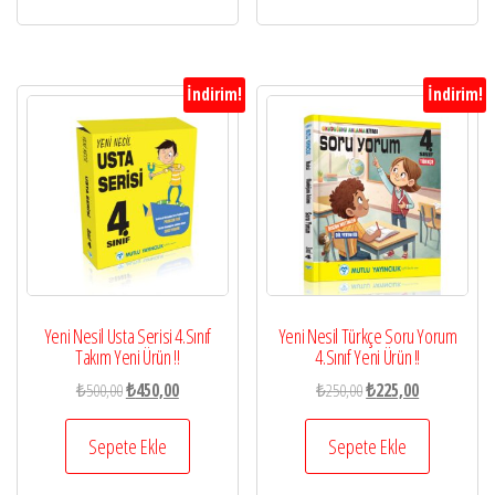
İndirim!
İndirim!
Yeni Nesil Usta Serisi 4.Sınıf
Yeni Nesil Türkçe Soru Yorum
Takım Yeni Ürün !!
4.Sınıf Yeni Ürün !!
Orijinal
Şu
Orijinal
Şu
₺
500,00
₺
450,00
₺
250,00
₺
225,00
fiyat:
andaki
fiyat:
andaki
₺500,00.
fiyat:
₺250,00.
fiyat:
Sepete Ekle
Sepete Ekle
₺450,00.
₺225,00.