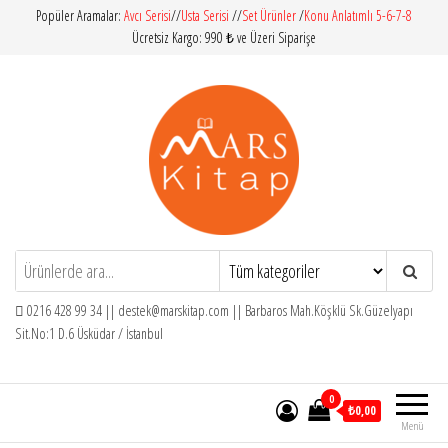
İçeriğe
Popüler Aramalar:
Avcı Serisi
//
Usta Serisi
//
Set Ürünler
/
Konu Anlatımlı 5-6-7-8
Ücretsiz Kargo: 990 ₺ ve Üzeri Siparişe
atla
Mars Kitap
İlköğretim – Orta Öğretim – Yardımcı
Kitaplar
0216 428 99 34 ||
destek@marskitap.com
|| Barbaros Mah.Köşklü Sk.Güzelyapı
Sit.No:1 D.6 Üsküdar / İstanbul
0
₺0,00
Menü