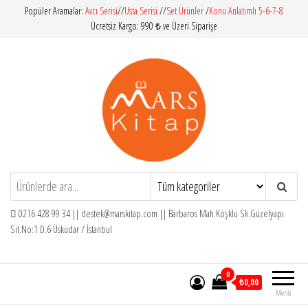
İçeriğe
Popüler Aramalar:
Avcı Serisi
//
Usta Serisi
//
Set Ürünler
/
Konu Anlatımlı 5-6-7-8
Ücretsiz Kargo: 990 ₺ ve Üzeri Siparişe
atla
Mars Kitap
İlköğretim – Orta Öğretim – Yardımcı
Kitaplar
0216 428 99 34 ||
destek@marskitap.com
|| Barbaros Mah.Köşklü Sk.Güzelyapı
Sit.No:1 D.6 Üsküdar / İstanbul
0
₺0,00
Menü