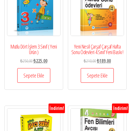
Mutlu Dört İşlem 3.Sınıf ( Yeni
Yeni Nesil Çarşaf Çarşaf Hafta
Ürün )
Sonu Ödevleri 4.Sınıf Yeni Baskı !
Orijinal
Şu
Orijinal
Şu
₺
250,00
₺
225,00
₺
210,00
₺
189,00
fiyat:
andaki
fiyat:
andaki
₺250,00.
fiyat:
₺210,00.
fiyat:
Sepete Ekle
Sepete Ekle
₺225,00.
₺189,00.
İndirim!
İndirim!