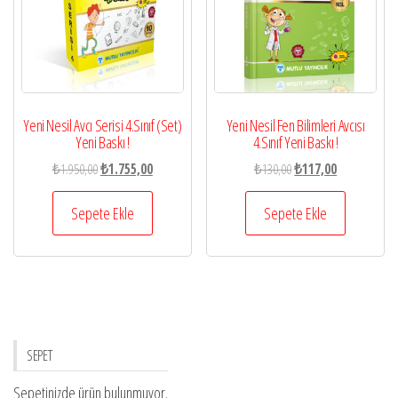
Yeni Nesil Avcı Serisi 4.Sınıf (Set)
Yeni Nesil Fen Bilimleri Avcısı
Yeni Baskı !
4.Sınıf Yeni Baskı !
Orijinal
Şu
Orijinal
Şu
₺
1.950,00
₺
1.755,00
₺
130,00
₺
117,00
fiyat:
andaki
fiyat:
andaki
₺1.950,00.
fiyat:
₺130,00.
fiyat:
Sepete Ekle
Sepete Ekle
₺1.755,00.
₺117,00.
SEPET
Sepetinizde ürün bulunmuyor.