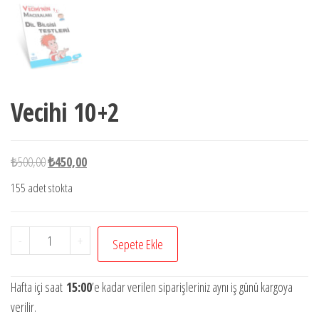
Vecihi 10+2
Orijinal
Şu
₺
500,00
₺
450,00
fiyat:
andaki
155 adet stokta
₺500,00.
fiyat:
₺450,00.
Vecihi
-
+
Sepete Ekle
10+2
adet
Hafta içi saat
15:00
’e kadar verilen siparişleriniz aynı iş günü kargoya
verilir.