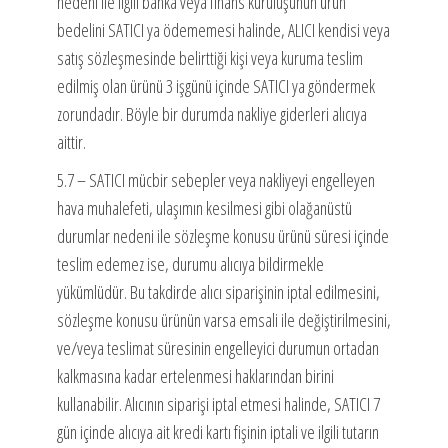
nedeni ile ilgili banka veya finans kuruluşunun ürün
bedelini SATICI ya ödememesi halinde, ALICI kendisi veya
satış sözleşmesinde belirttiği kişi veya kuruma teslim
edilmiş olan ürünü 3 işgünü içinde SATICI ya göndermek
zorundadır. Böyle bir durumda nakliye giderleri alıcıya
aittir.
5.7 – SATICI mücbir sebepler veya nakliyeyi engelleyen
hava muhalefeti, ulaşımın kesilmesi gibi olağanüstü
durumlar nedeni ile sözleşme konusu ürünü süresi içinde
teslim edemez ise, durumu alıcıya bildirmekle
yükümlüdür. Bu takdirde alıcı siparişinin iptal edilmesini,
sözleşme konusu ürünün varsa emsali ile değiştirilmesini,
ve/veya teslimat süresinin engelleyici durumun ortadan
kalkmasına kadar ertelenmesi haklarından birini
kullanabilir. Alıcının siparişi iptal etmesi halinde, SATICI 7
gün içinde alıcıya ait kredi kartı fişinin iptali ve ilgili tutarın