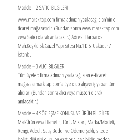
Madde – 2 SATICI BILGILERI
www.marskitap.com firma adınızın yazılacağı alan’nin e-
ticaret mağazasıdır. (Bundan sonra www.marskitap.com
veya Satıcı olarak anılacaktır.) Adresi: Barbaros
Mah.Köşklü Sk.Güzel Yapı Sitesi Nu:1 D.6 Üsküdar /
İstanbul
Madde – 3 ALICI BILGILERI
Tüm üyeler: firma adınızın yazılacağı alan e-ticaret
mağazası markitap.com‘a üye olup alışveriş yapan tüm
alıcılar. (Bundan sonra alıcı veya müşteri olarak
anılacaktır.)
Madde – 4 SÖZLEŞME KONUSU VE ÜRÜN BİLGİLERİ:
Mal/Ürün veya Hizmetin; Türü, Miktarı, Marka/Modeli,
Rengi, Adedi, Satış Bedeli ve Ödeme Şekli, sitede
belirtildiği gibi olup, bu vaatler alıcıya bildirilmeden