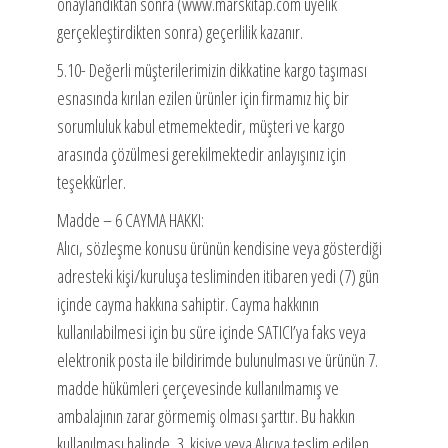
onaylandıktan sonra (www.marskitap.com üyelik
gerçekleştirdikten sonra) geçerlilik kazanır.
5.10- Değerli müşterilerimizin dikkatine kargo taşıması
esnasında kırılan ezilen ürünler için firmamız hiç bir
sorumluluk kabul etmemektedir, müşteri ve kargo
arasında çözülmesi gerekilmektedir anlayışınız için
teşekkürler.
Madde – 6 CAYMA HAKKI:
Alıcı, sözleşme konusu ürünün kendisine veya gösterdiği
adresteki kişi/kuruluşa tesliminden itibaren yedi (7) gün
içinde cayma hakkına sahiptir. Cayma hakkının
kullanılabilmesi için bu süre içinde SATICI’ya faks veya
elektronik posta ile bildirimde bulunulması ve ürünün 7.
madde hükümleri çerçevesinde kullanılmamış ve
ambalajının zarar görmemiş olması şarttır. Bu hakkın
kullanılması halinde, 3. kişiye veya Alıcıya teslim edilen