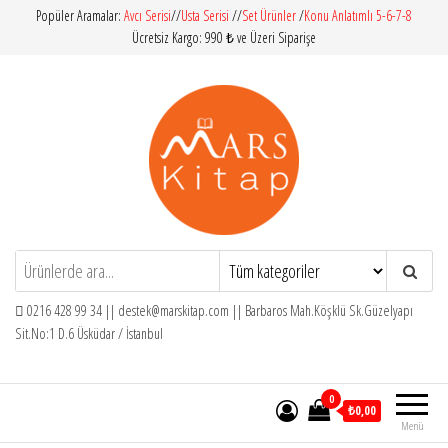
İçeriğe
Popüler Aramalar:
Avcı Serisi
//
Usta Serisi
//
Set Ürünler
/
Konu Anlatımlı 5-6-7-8
Ücretsiz Kargo: 990 ₺ ve Üzeri Siparişe
atla
Mars Kitap
İlköğretim – Orta Öğretim – Yardımcı
Kitaplar
0216 428 99 34 ||
destek@marskitap.com
|| Barbaros Mah.Köşklü Sk.Güzelyapı
Sit.No:1 D.6 Üsküdar / İstanbul
0
₺0,00
Menü