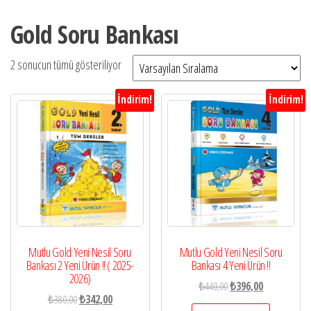
Gold Soru Bankası
2 sonucun tümü gösteriliyor
İndirim!
İndirim!
Mutlu Gold Yeni Nesil Soru
Mutlu Gold Yeni Nesil Soru
Bankası 2 Yeni Ürün !! ( 2025-
Bankası 4 Yeni Ürün !!
2026)
Orijinal
Şu
₺
440,00
₺
396,00
Orijinal
Şu
₺
380,00
₺
342,00
fiyat:
andaki