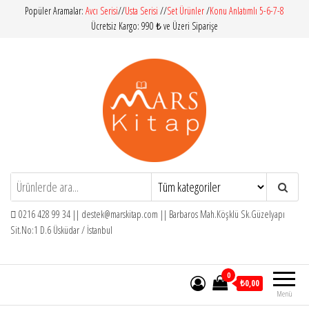
İçeriğe
Popüler Aramalar:
Avcı Serisi
//
Usta Serisi
//
Set Ürünler
/
Konu Anlatımlı 5-6-7-8
Ücretsiz Kargo: 990 ₺ ve Üzeri Siparişe
atla
Mars Kitap
İlköğretim – Orta Öğretim – Yardımcı
Kitaplar
0216 428 99 34 ||
destek@marskitap.com
|| Barbaros Mah.Köşklü Sk.Güzelyapı
Sit.No:1 D.6 Üsküdar / İstanbul
0
₺0,00
Menü