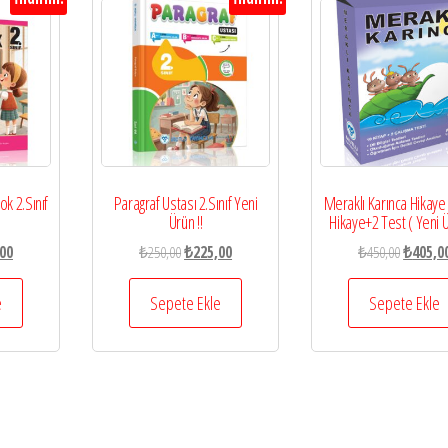
k 2.Sınıf
Paragraf Ustası 2.Sınıf Yeni
Meraklı Karınca Hikaye 
Ürün !!
Hikaye+2 Test ( Yeni Ü
l
Şu
Orijinal
Şu
Orijinal
00
₺
250,00
₺
225,00
₺
450,00
₺
405,0
andaki
fiyat:
andaki
fiyat:
0.
fiyat:
₺250,00.
fiyat:
₺450,00.
e
Sepete Ekle
Sepete Ekle
₺225,00.
₺225,00.