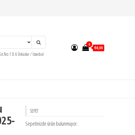
0
₺0,00
t.No:1 D.6 Üsküdar / İstanbul
u
SEPET
025-
Sepetinizde ürün bulunmuyor.