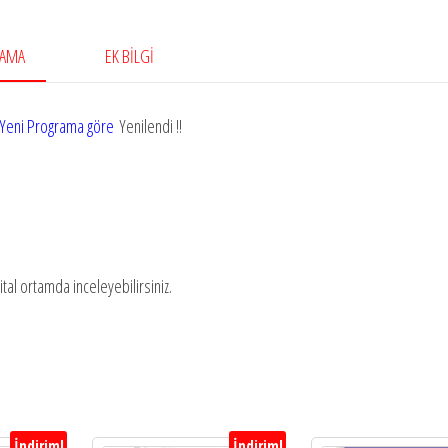
2025-
2026)
LAMA
EK BILGI
adet
Yeni Programa göre
Yenilendi !!
jital ortamda inceleyebilirsiniz.
İndirim!
İndirim!