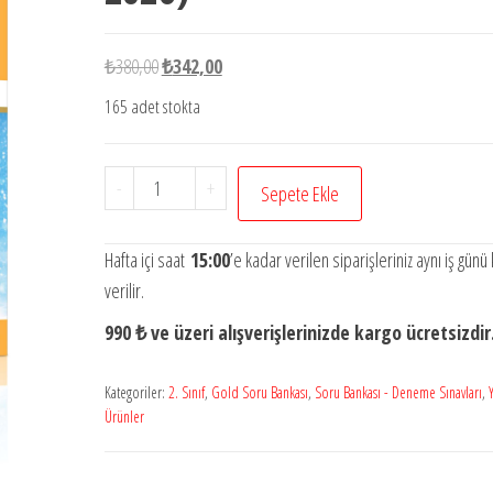
Orijinal
Şu
₺
380,00
₺
342,00
fiyat:
andaki
165 adet stokta
₺380,00.
fiyat:
₺342,00.
Mutlu
-
+
Sepete Ekle
Gold
Yeni
Hafta içi saat
15:00
’e kadar verilen siparişleriniz aynı iş günü
Nesil
verilir.
Soru
990 ₺ ve üzeri alışverişlerinizde kargo ücretsizdir
Bankası
2
Kategoriler:
2. Sınıf
,
Gold Soru Bankası
,
Soru Bankası - Deneme Sınavları
,
Yeni
Ürünler
Ürün
!!
(