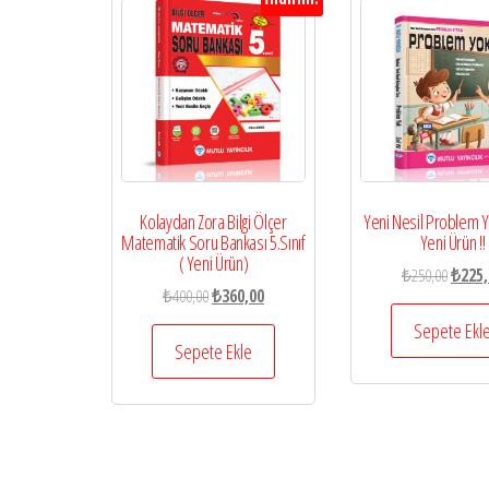
Kolaydan Zora Bilgi Ölçer
Yeni Nesil Problem Yo
Matematik Soru Bankası 5.Sınıf
Yeni Ürün !!
( Yeni Ürün)
Orijina
₺
250,00
₺
225,
Orijinal
Şu
₺
400,00
₺
360,00
fiyat:
fiyat:
andaki
₺250,0
Sepete Ekl
₺400,00.
fiyat:
Sepete Ekle
₺360,00.