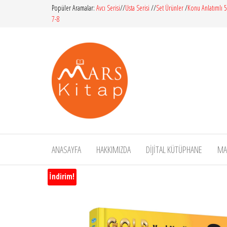
İçeriğe
Popüler Aramalar:
Avcı Serisi
//
Usta Serisi
//
Set Ürünler
/
Konu Anlatımlı 5
7-8
atla
Mars
İlköğretim
– Orta
Kitap
Öğretim
–
Yardımcı
Kitaplar
ANASAYFA
HAKKIMIZDA
DİJİTAL KÜTÜPHANE
MA
İndirim!