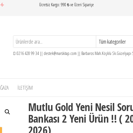
-6-
Ücretsiz Kargo: 990 ₺ ve Üzeri Siparişe
0216 428 99 34 ||
destek@marskitap.com
|| Barbaros Mah.Köşklü Sk.Güzelyapı Si
ĞAZA
İLETIŞIM
Mutlu Gold Yeni Nesil Sor
Bankası 2 Yeni Ürün !! ( 2
2026)