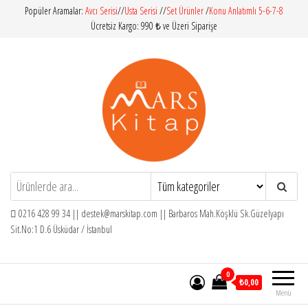
İçeriğe
Popüler Aramalar:
Avcı Serisi
//
Usta Serisi
//
Set Ürünler
/
Konu Anlatımlı 5-6-7-8
Ücretsiz Kargo: 990 ₺ ve Üzeri Siparişe
atla
Mars Kitap
İlköğretim – Orta Öğretim – Yardımcı
Kitaplar
0216 428 99 34 ||
destek@marskitap.com
|| Barbaros Mah.Köşklü Sk.Güzelyapı
Sit.No:1 D.6 Üsküdar / İstanbul
0
₺0,00
Menü