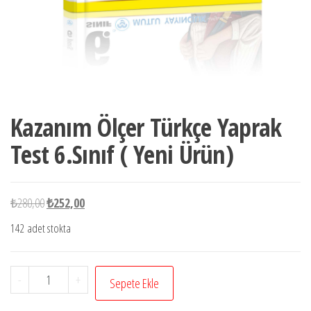
Kazanım Ölçer Türkçe Yaprak
Test 6.Sınıf ( Yeni Ürün)
Orijinal
Şu
₺
280,00
₺
252,00
fiyat:
andaki
142 adet stokta
₺280,00.
fiyat:
₺252,00.
Kazanım
-
+
Sepete Ekle
Ölçer