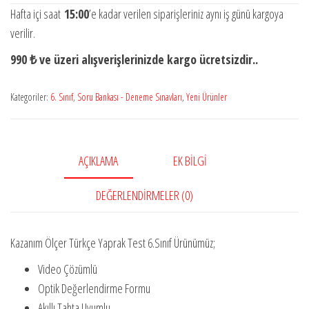
Türkçe
Hafta içi saat
15:00
’e kadar verilen siparişleriniz aynı iş günü kargoya
Yaprak
verilir.
Test
990 ₺ ve üzeri alışverişlerinizde kargo ücretsizdir..
6.Sınıf
(
Kategoriler:
6. Sınıf
,
Soru Bankası - Deneme Sınavları
,
Yeni Ürünler
Yeni
Ürün)
adet
AÇIKLAMA
EK BILGI
DEĞERLENDIRMELER (0)
Kazanım Ölçer Türkçe Yaprak Test 6.Sınıf Ürünümüz;
Video Çözümlü
Optik Değerlendirme Formu
Akıllı Tahta Uyumlu