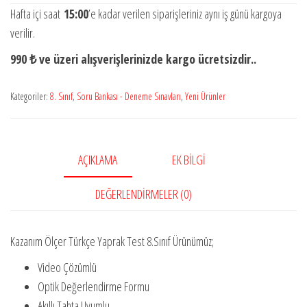
Türkçe
Hafta içi saat
15:00
’e kadar verilen siparişleriniz aynı iş günü kargoya
Yaprak
verilir.
Test
990 ₺ ve üzeri alışverişlerinizde kargo ücretsizdir..
8.Sınıf
(
Kategoriler:
8. Sınıf
,
Soru Bankası - Deneme Sınavları
,
Yeni Ürünler
Yeni
Ürün)
adet
AÇIKLAMA
EK BILGI
DEĞERLENDIRMELER (0)
Kazanım Ölçer Türkçe Yaprak Test 8.Sınıf Ürünümüz;
Video Çözümlü
Optik Değerlendirme Formu
Akıllı Tahta Uyumlu