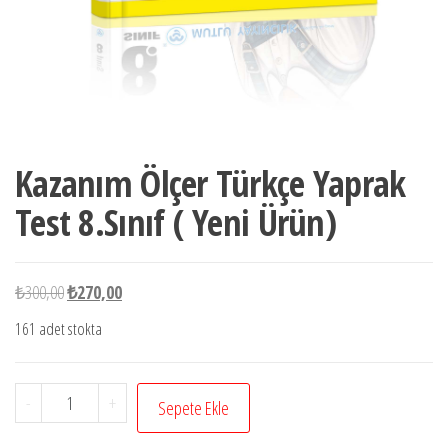
Kazanım Ölçer Türkçe Yaprak
Test 8.Sınıf ( Yeni Ürün)
Orijinal
Şu
₺
300,00
₺
270,00
fiyat:
andaki
161 adet stokta
₺300,00.
fiyat:
₺270,00.
Kazanım
-
+
Sepete Ekle
Ölçer