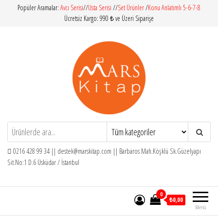
İçeriğe
Popüler Aramalar:
Avcı Serisi
//
Usta Serisi
//
Set Ürünler
/
Konu Anlatımlı 5-6-7-8
Ücretsiz Kargo: 990 ₺ ve Üzeri Siparişe
atla
Mars Kitap
İlköğretim – Orta Öğretim – Yardımcı
Kitaplar
0216 428 99 34 ||
destek@marskitap.com
|| Barbaros Mah.Köşklü Sk.Güzelyapı
Sit.No:1 D.6 Üsküdar / İstanbul
0
₺0,00
Menü