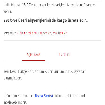
Türkçe
Hafta içi saat
15:00
’e kadar verilen siparişleriniz aynı iş günü kargoya
Soru
verilir.
Yorum
990 ₺ ve üzeri alışverişlerinizde kargo ücretsizdir..
2.Sınıf
Yeni
Kategoriler:
2. Sınıf
,
Yeni Nesil Usta Serileri
,
Yeni Ürünler
Ürün
!!
adet
AÇIKLAMA
EK BILGI
Yeni Nesil Türkçe Soru Yorum 2.Sınıf ürünümüz 132.Sayfadan
oluşmaktadır.
Ürünlerimizin tamamını
Usta Serisi
linkinden dijital ortamda
inceleyebilirsiniz.