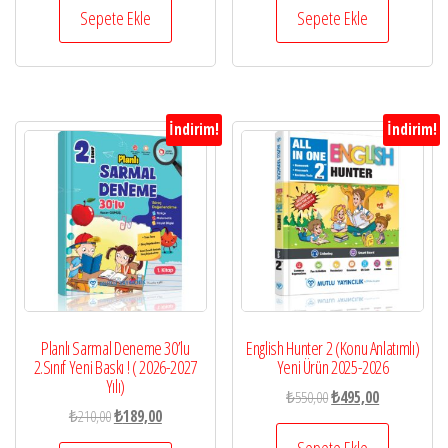
₺250,00.
fiyat:
₺250,00.
fiyat:
Sepete Ekle
Sepete Ekle
₺225,00.
₺225,00.
İndirim!
İndirim!
Planlı Sarmal Deneme 30’lu
English Hunter 2 (Konu Anlatımlı)
2.Sınıf Yeni Baskı ! ( 2026-2027
Yeni Ürün 2025-2026
Yılı)
Orijinal
Şu
₺
550,00
₺
495,00
Orijinal
Şu
₺
210,00
₺
189,00
fiyat:
andaki
fiyat:
andaki
₺550,00.
fiyat: