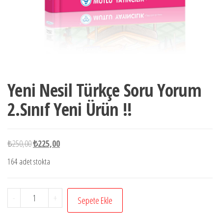
Yeni Nesil Türkçe Soru Yorum
2.Sınıf Yeni Ürün !!
Orijinal
Şu
₺
250,00
₺
225,00
fiyat:
andaki
164 adet stokta
₺250,00.
fiyat:
₺225,00.
Yeni
-
+
Sepete Ekle
Nesil