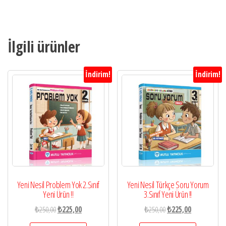
İlgili ürünler
İndirim!
İndirim!
Yeni Nesil Problem Yok 2.Sınıf
Yeni Nesil Türkçe Soru Yorum
Yeni Ürün !!
3.Sınıf Yeni Ürün !!
Orijinal
Şu
Orijinal
Şu
₺
250,00
₺
225,00
₺
250,00
₺
225,00
fiyat:
andaki
fiyat:
andaki