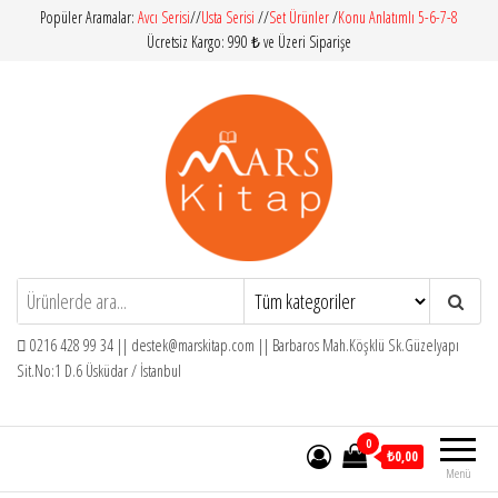
İçeriğe
Popüler Aramalar:
Avcı Serisi
//
Usta Serisi
//
Set Ürünler
/
Konu Anlatımlı 5-6-7-8
Ücretsiz Kargo: 990 ₺ ve Üzeri Siparişe
atla
Mars Kitap
İlköğretim – Orta Öğretim – Yardımcı
Kitaplar
0216 428 99 34 ||
destek@marskitap.com
|| Barbaros Mah.Köşklü Sk.Güzelyapı
Sit.No:1 D.6 Üsküdar / İstanbul
0
₺0,00
Menü