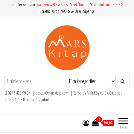
İçeriğe
Popüler Aramalar:
Avcı Serisi
//
Usta Serisi
//
Set Ürünler
/
Konu Anlatımlı 5-6-7-8
Ücretsiz Kargo: 990 ₺ ve Üzeri Siparişe
atla
Mars Kitap
İlköğretim – Orta Öğretim – Yardımcı
Kitaplar
0216 428 99 34 ||
destek@marskitap.com
|| Barbaros Mah.Köşklü Sk.Güzelyapı
Sit.No:1 D.6 Üsküdar / İstanbul
0
₺0,00
Menü