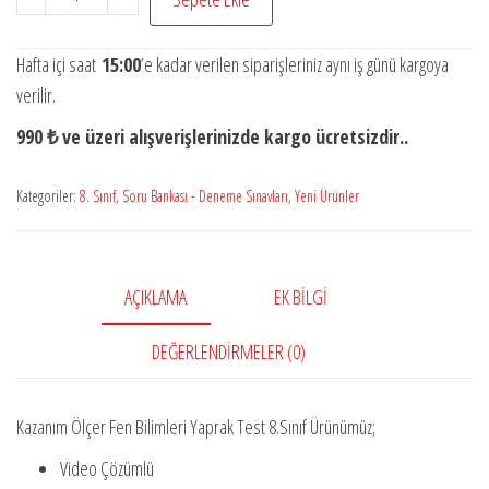
Ölçer
Fen
Hafta içi saat
15:00
’e kadar verilen siparişleriniz aynı iş günü kargoya
Bilimleri
verilir.
Yaprak
990 ₺ ve üzeri alışverişlerinizde kargo ücretsizdir..
Test
8.Sınıf
Kategoriler:
8. Sınıf
,
Soru Bankası - Deneme Sınavları
,
Yeni Ürünler
(
Yeni
Ürün)
adet
AÇIKLAMA
EK BILGI
DEĞERLENDIRMELER (0)
Kazanım Ölçer Fen Bilimleri Yaprak Test 8.Sınıf Ürünümüz;
Video Çözümlü