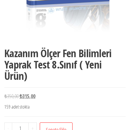
Kazanım Ölçer Fen Bilimleri
Yaprak Test 8.Sınıf ( Yeni
Ürün)
Orijinal
Şu
₺
350,00
₺
315,00
fiyat:
andaki
159 adet stokta
₺350,00.
fiyat:
₺315,00.
Kazanım
-
+
Sepete Ekle