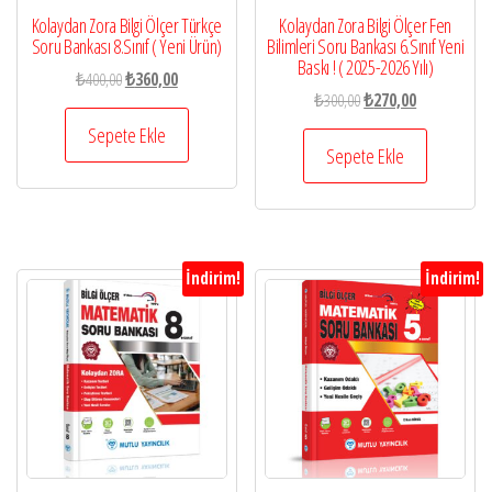
Kolaydan Zora Bilgi Ölçer Türkçe
Kolaydan Zora Bilgi Ölçer Fen
Soru Bankası 8.Sınıf ( Yeni Ürün)
Bilimleri Soru Bankası 6.Sınıf Yeni
Baskı ! ( 2025-2026 Yılı)
Orijinal
Şu
₺
400,00
₺
360,00
Orijinal
Şu
₺
300,00
₺
270,00
fiyat:
andaki
fiyat:
andaki
₺400,00.
fiyat:
Sepete Ekle
₺300,00.
fiyat:
Sepete Ekle
₺360,00.
₺270,00.
İndirim!
İndirim!